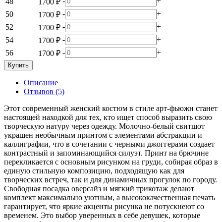
-
+
48
1700 ₽
-
+
50
1700 ₽
-
+
52
1700 ₽
-
+
54
1700 ₽
-
+
56
1700 ₽
Купить
Описание
Отзывов (5)
Этот современный женский костюм в стиле арт-фьюжн станет
настоящей находкой для тех, кто ищет способ выразить свою
творческую натуру через одежду. Молочно-белый свитшот
украшен необычным принтом с элементами абстракции и
каллиграфии, что в сочетании с черными джоггерами создает
контрастный и запоминающийся силуэт. Принт на брючине
перекликается с основным рисунком на груди, собирая образ в
единую стильную композицию, подходящую как для
творческих встреч, так и для динамичных прогулок по городу.
Свободная посадка оверсайз и мягкий трикотаж делают
комплект максимально уютным, а высококачественная печать
гарантирует, что яркие акценты рисунка не потускнеют со
временем. Это выбор уверенных в себе девушек, которые