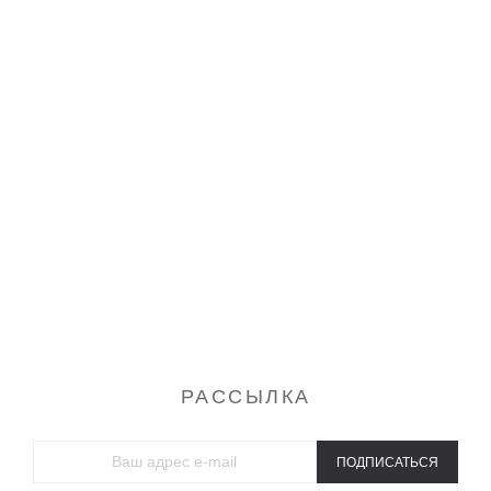
Бриджи
Шорты
Ночные сорочки
Пижамы
Платья
Сарафаны
Туники
Футболки
Халаты
Спортивные костюмы
Домашние костюмы
Свитшоты и толстовки
Брюки
Майки
РАССЫЛКА
ПОДПИСАТЬСЯ